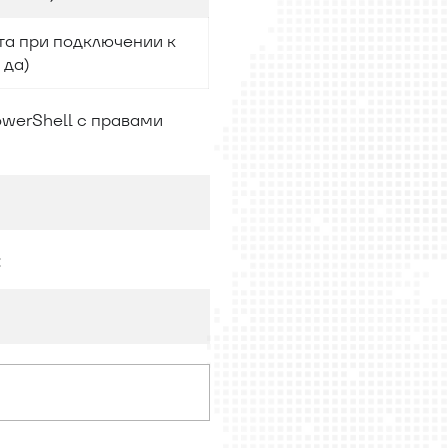
та при подключении к
 да)
owerShell с правами
: