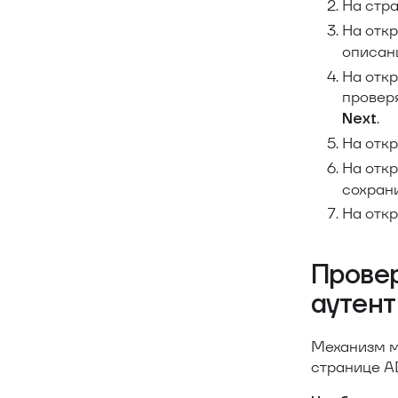
На стр
На отк
описан
На отк
провер
.
Next
На отк
На отк
сохран
На отк
Прове
аутен
Механизм м
странице A