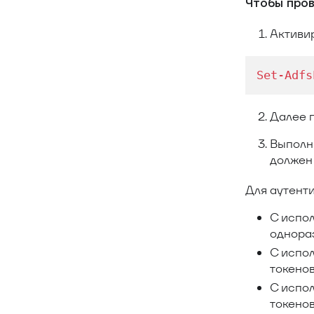
Чтобы пров
Активир
Set-Adfs
Далее п
Выполн
должен 
Для аутент
С испо
однора
С испо
токено
С испо
токено