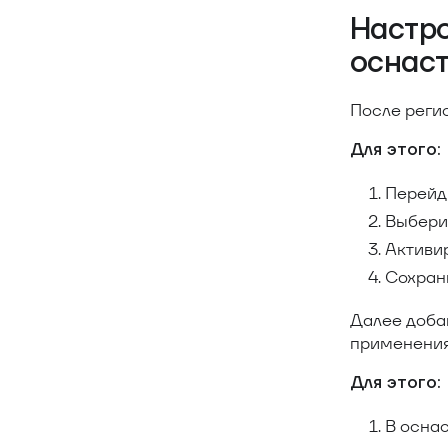
Настро
оснас
После реги
Для этого:
Перейд
Выбери
Активи
Сохран
Далее доба
применения
Для этого:
В осна