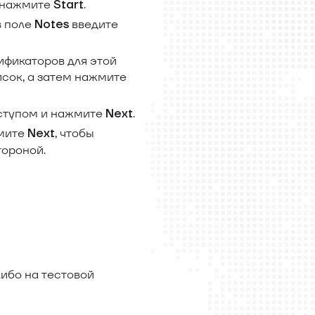
м нажмите
.
Start
 в поле
введите
Notes
ификаторов для этой
писок, а затем нажмите
оступом и нажмите
.
Next
жмите
, чтобы
Next
тороной.
ибо на тестовой