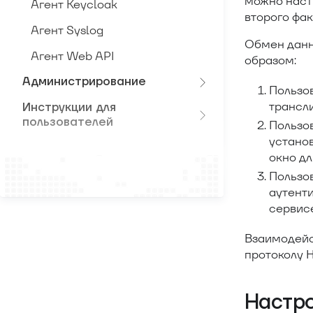
можно наст
Агент Keycloak
второго фак
Агент Syslog
Обмен данн
Агент Web API
образом:
Администрирование
Пользов
трансл
Инструкции для
пользователей
Пользо
устано
окно д
Пользо
аутент
сервисе
Взаимодейс
протоколу 
Настро