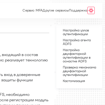
Сервис MFA
Другие сервисы
Поддержка
Настройка узлов
аутентификации
Настройка агента
ADFS
Настройка
двухфакторной
с, входящий в состав
аутентификации в
ис реализует технологию
оснастке ADFS
Проверка механизма
двухфакторной
ть вход в доверенные
аутентификации
й защиты функции
Кастомизация
FS, необходимо
После регистрации модуль