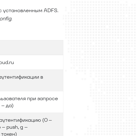
 с установленным ADFS.
onfig
.
oud.ru
аутентификации в
ьзователя при запросе
 – да)
аутентификацию (0 –
p – push, g –
 токен)