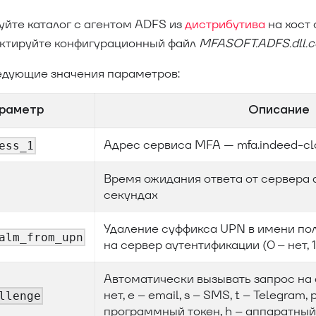
уйте каталог с агентом ADFS из
дистрибутива
на хост
ктируйте конфигурационный файл
MFASOFT.ADFS.dll.c
едующие значения параметров:
раметр
Описание
Адрес сервиса MFA — mfa.indeed-cl
ess_1
Время ожидания ответа от сервера 
секундах
Удаление суффикса UPN в имени пол
alm_from_upn
на сервер аутентификации (0 – нет, 1
Автоматически вызывать запрос на 
нет, e – email, s – SMS, t – Telegram, 
llenge
программный токен, h – аппаратный