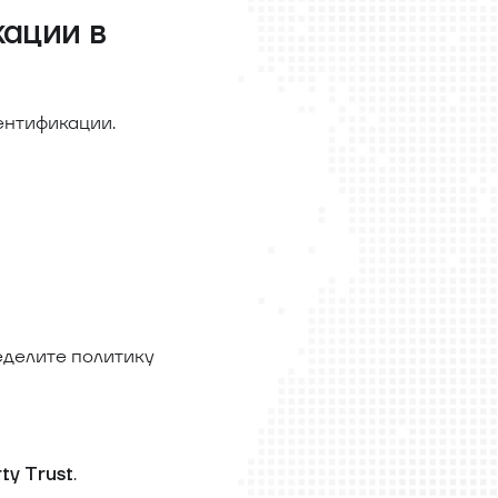
ации в
ентификации.
еделите политику
.
ty Trust