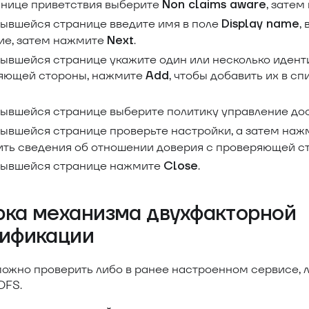
анице приветствия выберите
, зате
Non claims aware
рывшейся странице введите имя в поле
,
Display name
ие, затем нажмите
.
Next
рывшейся странице укажите один или несколько идент
яющей стороны, нажмите
, чтобы добавить их в с
Add
рывшейся странице выберите политику управление д
рывшейся странице проверьте настройки, а затем на
ить сведения об отношении доверия с проверяющей с
рывшейся странице нажмите
.
Close
рка механизма двухфакторной
тификации
ожно проверить либо в ранее настроенном сервисе, л
DFS.