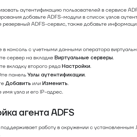
изовать аутентификацию пользователей в сервисе ADF
рования добавьте ADFS-модули в список узлов аутент
е резервный ADFS-сервис, также добавьте информаци
е в консоль с учетными данными оператора виртуальн
те сервер на вкладке
.
Виртуальные серверы
те вкладку второго ряда
.
Настройки
йте панель
.
Узлы аутентификации
те
или
.
Добавить
Изменить
 имя узла и его IP-адрес.
йка агента ADFS
 поддерживает работу в окружении с установленным 
.