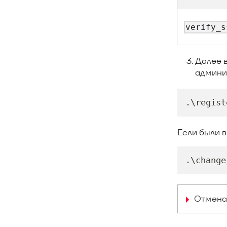
verify_s
Далее в
админи
.
\regist
Если были 
.
\change
Отмена