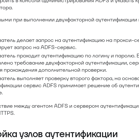
роить в консоли администрирования ADFS и указать 
тора.
ыми при выполнении двухфакторной аутентификации
атель делает запрос на аутентификацию на прокси-с
ирует запрос на ADFS-сервис.
ватель проходит аутентификацию по логину и паролю.
влено требование двухфакторной аутентификации, се
ля прохождения дополнительной проверки.
ватель выполняет проверку второго фактора, на осно
ификации сервис ADFS принимает решение об аутенти
.
твие между агентом ADFS и сервером аутентификаци
HTTPS.
йка узлов аутентификации