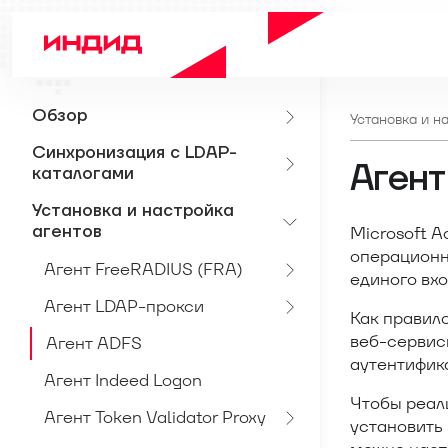
Обзор
Установка и н
Синхронизация с LDAP-
Агент
каталогами
Установка и настройка
агентов
Microsoft A
операционн
Агент FreeRADIUS (FRA)
единого вхо
Агент LDAP-прокси
Как правило
веб-сервис
Агент ADFS
аутентифик
Агент Indeed Logon
Чтобы реал
Агент Token Validator Proxy
установить