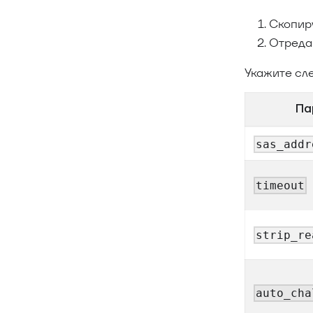
Скопир
Отреда
Укажите сл
Па
sas_addr
timeout
strip_re
auto_cha