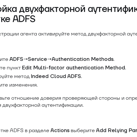
йка двухфакторной аутентифик
тке ADFS
страции агента активируйте метод двухфакторной аут
ите
.
ADFS→Service→Authentication Methods
те пункт
.
Edit Multi-factor authentication Method
руйте метод
.
Indeed Cloud ADFS
ите изменения.
вьте отношение доверия проверяющей стороны и опр
 двухфакторной аутентификации.
стке ADFS в разделе
выберите
Actions
Add Relying Par