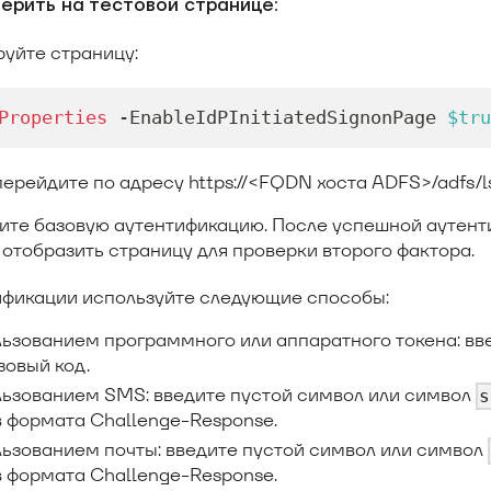
ерить на тестовой странице:
уйте страницу:
Properties
-
EnableIdPInitiatedSignonPage 
$tru
ерейдите по адресу https://
<
FQDN хоста ADFS
>
/adfs/l
ите базовую аутентификацию. После успешной аутен
отобразить страницу для проверки второго фактора.
ификации используйте следующие способы:
льзованием программного или аппаратного токена: в
зовый код.
льзованием SMS: введите пустой символ или символ
s
в формата Challenge-Response.
льзованием почты: введите пустой символ или символ
в формата Challenge-Response.