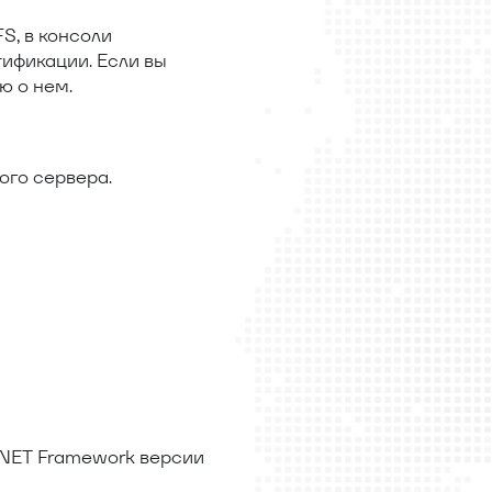
S, в консоли
ификации. Если вы
ю о нем.
ого сервера.
.NET Framework версии